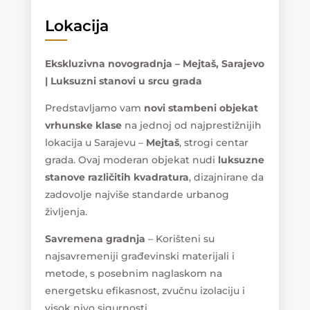
Lokacija
Ekskluzivna novogradnja – Mejtaš, Sarajevo
| Luksuzni stanovi u srcu grada
Predstavljamo vam
novi stambeni objekat
vrhunske klase
na jednoj od najprestižnijih
lokacija u Sarajevu –
Mejtaš
, strogi centar
grada. Ovaj moderan objekat nudi
luksuzne
stanove različitih kvadratura
, dizajnirane da
zadovolje najviše standarde urbanog
življenja.
Savremena gradnja
– Korišteni su
najsavremeniji građevinski materijali i
metode, s posebnim naglaskom na
energetsku efikasnost, zvučnu izolaciju i
visok nivo sigurnosti.