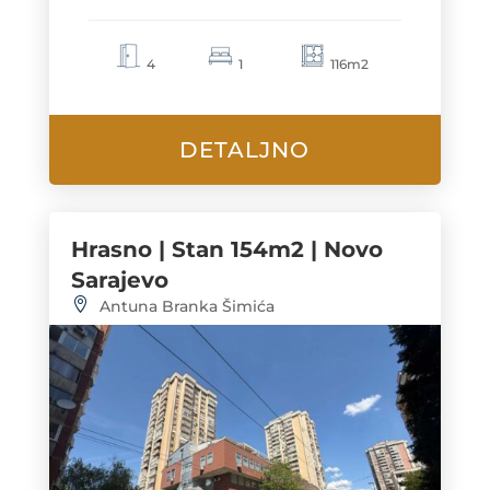
4
1
116m2
DETALJNO
Hrasno | Stan 154m2 | Novo
Sarajevo
Antuna Branka Šimića