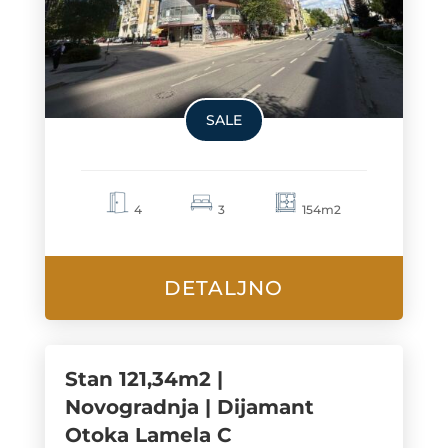
SALE
4
3
154m2
DETALJNO
Stan 121,34m2 |
Novogradnja | Dijamant
Otoka Lamela C