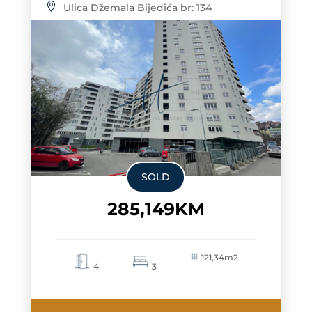
Ulica Džemala Bijedića br: 134
SOLD
285,149KM
121,34m2
4
3