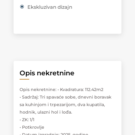
Ekskluzivan dizajn
Opis nekretnine
Opis nekretnine
:
• Kvadratura: 112.42m2
• Sadržaj: Tri spavaće sobe, dnevni boravak
sa kuhinjom i trpezarijom, dva kupatila,
hodnik, ulazni hol i lođa.
• ZK: 1/1
• Potkrovlje
• Datum izgradnje: 2025. godine