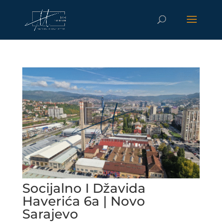
Socijalno I Džavida
Haverića 6a | Novo
Sarajevo