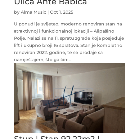
Ulica Ante Babića
by
Alma Music
|
Oct 1, 2025
U ponudi je svijetao, moderno renoviran stan na
atraktivnoj i funkcionalnoj lokaciji – Alipašino
Polje. Nalazi se na 11. spratu zgrade koja posjeduje
lift i ukupno broji 16 spratova. Stan je kompletno
renoviran 2022. godine, te se prodaje sa
namještajem, što ga čini...
Stup | Stan 92,22m2 |