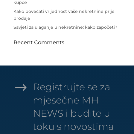
kupce
Kako povećati vrijednost vaše nekretnine prije
prodaje
Savjeti za ulaganje u nekretnine: kako započeti?
Recent Comments
$
Registrujte se za
mjesečne MH
NEWS i budite u
toku s novostima