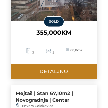
SOLD
355,000KM
80,16m2
3
2
DETALJNO
Mejtaš | Stan 67,10m2 |
Novogradnja | Centar
Envera Colakovica