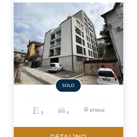
SOLD
67.10m2
3
2
DETALJNO