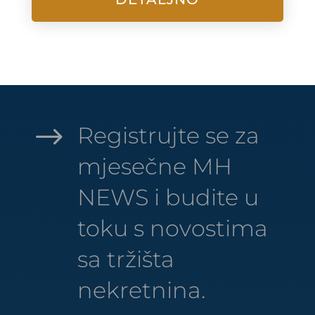
$
Registrujte se za
mjesečne MH
NEWS i budite u
toku s novostima
sa tržišta
nekretnina.