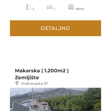
2
1
48m2
DETALJNO
Makarska | 1.200m2 |
Zemljište
Dubrovacka 37