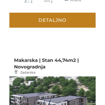
70.12m2
3
2
DETALJNO
Makarska | Stan 44,74m2 |
Novogradnja
Zadarska