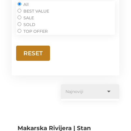
All
BEST VALUE
SALE
SOLD
TOP OFFER
RESET
Makarska Rivijera | Stan