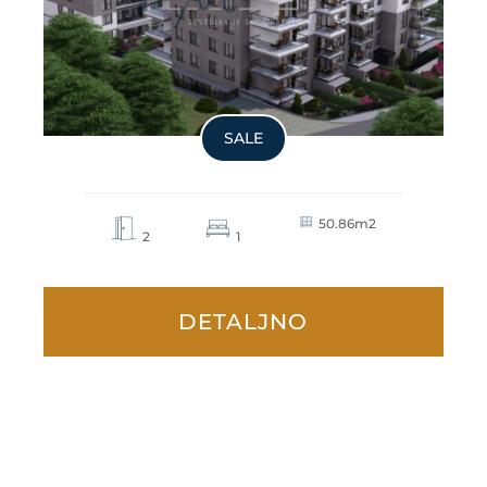
SALE
50.86m2
2
1
DETALJNO