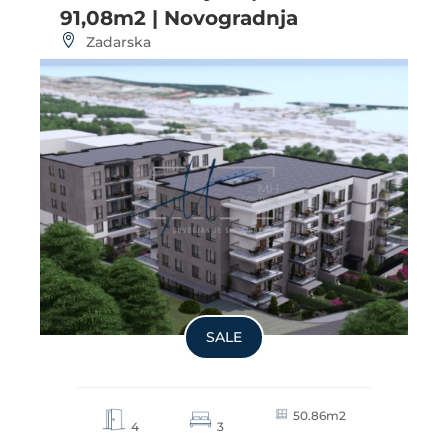
91,08m2 | Novogradnja
Zadarska
SALE
50.86m2
4
3