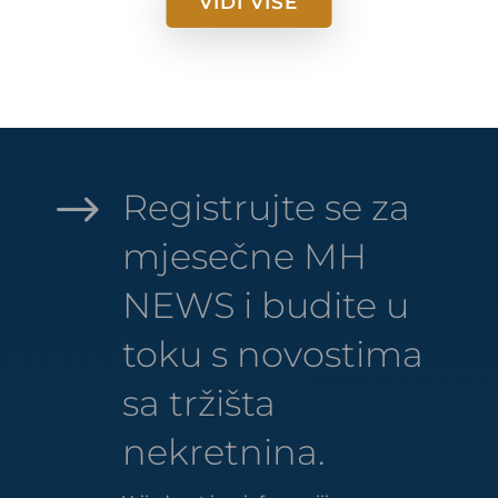
VIDI VIŠE
$
Registrujte se za
mjesečne MH
NEWS i budite u
toku s novostima
sa tržišta
nekretnina.