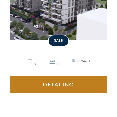
SALE
44.74m2
2
1
DETALJNO