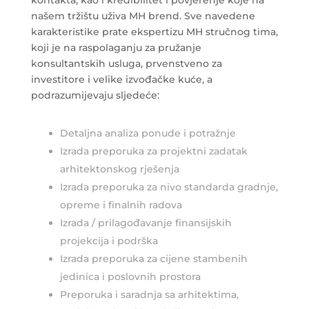
kontakta, kao i kredibilitet i povjerenje koje na
našem tržištu uživa MH brend. Sve navedene
karakteristike prate ekspertizu MH stručnog tima,
koji je na raspolaganju za pružanje
konsultantskih usluga, prvenstveno za
investitore i velike izvođačke kuće, a
podrazumijevaju sljedeće:
Detaljna analiza ponude i potražnje
Izrada preporuka za projektni zadatak
arhitektonskog rješenja
Izrada preporuka za nivo standarda gradnje,
opreme i finalnih radova
Izrada / prilagođavanje finansijskih
projekcija i podrška
Izrada preporuka za cijene stambenih
jedinica i poslovnih prostora
Preporuka i saradnja sa arhitektima,