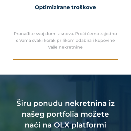
Optimizirane troškove
Pronađite svoj dom iz snova. Proći ćemo zajedno
s Vama svaki korak prilikom odabira i kupovine
Vaše nekretnine
Širu ponudu nekretnina iz
našeg portfolia možete
naći na OLX platformi