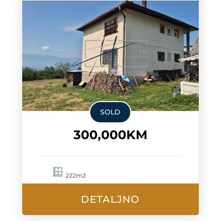
SOLD
300,000KM
222m2
DETALJNO