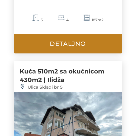
5
4
187m2
DETALJNO
Kuća 510m2 sa okućnicom
430m2 | Ilidža
Ulica Skladi br 5