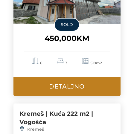
SOLD
450,000KM
6
3
510m2
DETALJNO
Kremeš | Kuća 222 m2 |
Vogošća
Kremeš