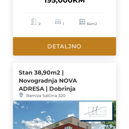
2
1
64m2
DETALJNO
Stan 38,90m2 |
Novogradnja NOVA
ADRESA | Dobrinja
Ramiza Salčina 320