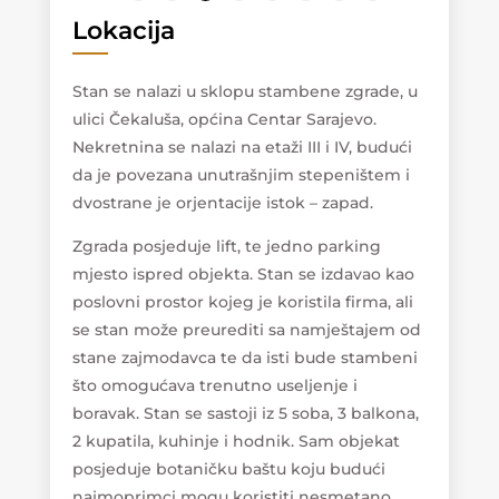
Lokacija
Stan se nalazi u sklopu stambene zgrade, u
ulici Čekaluša, općina Centar Sarajevo.
Nekretnina se nalazi na etaži III i IV, budući
da je povezana unutrašnjim stepeništem i
dvostrane je orjentacije istok – zapad.
Zgrada posjeduje lift, te jedno parking
mjesto ispred objekta. Stan se izdavao kao
poslovni prostor kojeg je koristila firma, ali
se stan može preurediti sa namještajem od
stane zajmodavca te da isti bude stambeni
što omogućava trenutno useljenje i
boravak. Stan se sastoji iz 5 soba, 3 balkona,
2 kupatila, kuhinje i hodnik. Sam objekat
posjeduje botaničku baštu koju budući
najmoprimci mogu koristiti nesmetano.