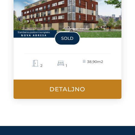
SOLD
38,90m2
2
1
DETALJNO