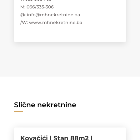
M: 066/335-306
@: info@mhnekretnine.ba
/W: www.mhnekretnine.ba
Slične nekretnine
Kovačići | Stan 88m2 |