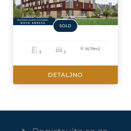
SOLD
55,79m2
3
2
DETALJNO