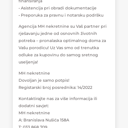
finansiranja
• Asistencija pri obradi dokumentacije
• Preporuka za pravnu i notarsku podršku
Agencija MH nekretnine su Vaš partner pri
rješavanju jedne od osnovnih životnih
potreba – pronalaska optimalnog doma za
Vašu porodicu! Uz Vas smo od trenutka
odluke za kupovinu do samog sretnog
useljenja!
MH nekretnine
Dovoljan je samo potpis!
Registarski broj posrednika: 14/2022
Kontaktirajte nas za više informacija ili
dodatni savjet:
MH nekretnine
A: Branislava Nušića 158A
T: 033 868 709