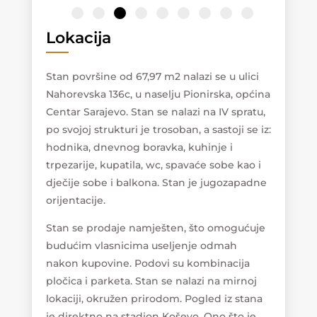
Lokacija
Stan površine od 67,97 m2 nalazi se u ulici
Nahorevska 136c, u naselju Pionirska, općina
Centar Sarajevo. Stan se nalazi na IV spratu,
po svojoj strukturi je trosoban, a sastoji se iz:
hodnika, dnevnog boravka, kuhinje i
trpezarije, kupatila, wc, spavaće sobe kao i
dječije sobe i balkona. Stan je jugozapadne
orijentacije.
Stan se prodaje namješten, što omogućuje
budućim vlasnicima useljenje odmah
nakon kupovine. Podovi su kombinacija
pločica i parketa. Stan se nalazi na mirnoj
lokaciji, okružen prirodom. Pogled iz stana
je direktno na stadion Koševo. Ono što je