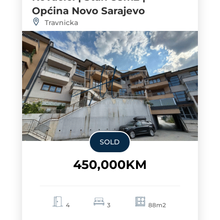
Općina Novo Sarajevo
Travnicka
SOLD
450,000KM
4
3
88m2