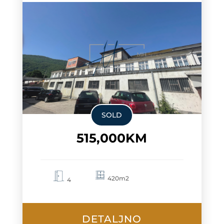
SOLD
515,000KM
420m2
4
DETALJNO