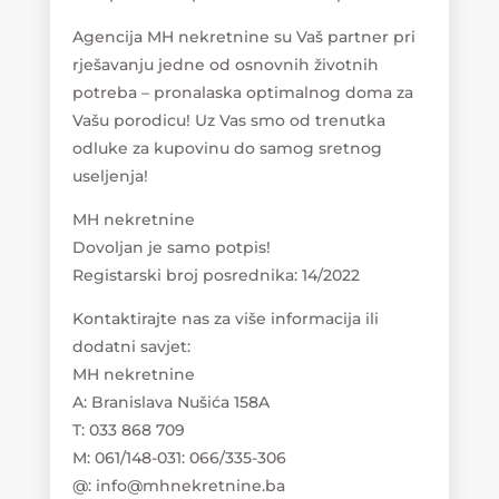
Agencija MH nekretnine su Vaš partner pri
rješavanju jedne od osnovnih životnih
potreba – pronalaska optimalnog doma za
Vašu porodicu! Uz Vas smo od trenutka
odluke za kupovinu do samog sretnog
useljenja!
MH nekretnine
Dovoljan je samo potpis!
Registarski broj posrednika: 14/2022
Kontaktirajte nas za više informacija ili
dodatni savjet:
MH nekretnine
A: Branislava Nušića 158A
T: 033 868 709
M: 061/148-031: 066/335-306
@: info@mhnekretnine.ba