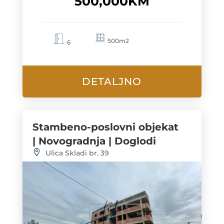
500,000KM
500m2
6
DETALJNO
Stambeno-poslovni objekat
| Novogradnja | Doglodi
Ulica Skladi br. 39