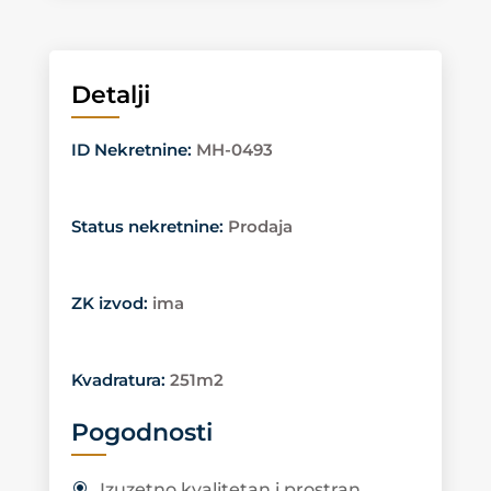
Detalji
ID Nekretnine
:
MH-0493
Status nekretnine
:
Prodaja
ZK izvod
:
ima
Kvadratura
:
251m2
Pogodnosti
Izuzetno kvalitetan i prostran