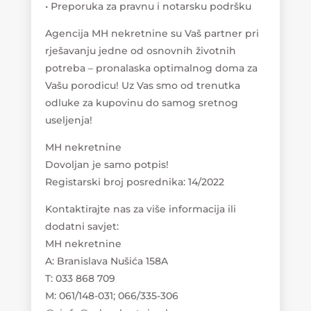
• Preporuka za pravnu i notarsku podršku
Agencija MH nekretnine su Vaš partner pri
rješavanju jedne od osnovnih životnih
potreba – pronalaska optimalnog doma za
Vašu porodicu! Uz Vas smo od trenutka
odluke za kupovinu do samog sretnog
useljenja!
MH nekretnine
Dovoljan je samo potpis!
Registarski broj posrednika: 14/2022
Kontaktirajte nas za više informacija ili
dodatni savjet:
MH nekretnine
A: Branislava Nušića 158A
T: 033 868 709
M: 061/148-031; 066/335-306