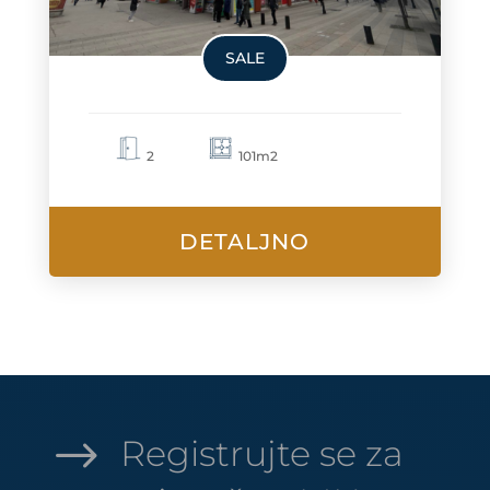
SALE
2
101m2
DETALJNO
$
Registrujte se za