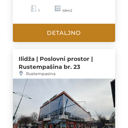
1
46m2
DETALJNO
Ilidža | Poslovni prostor |
Rustempašina br. 23
Rustempasina