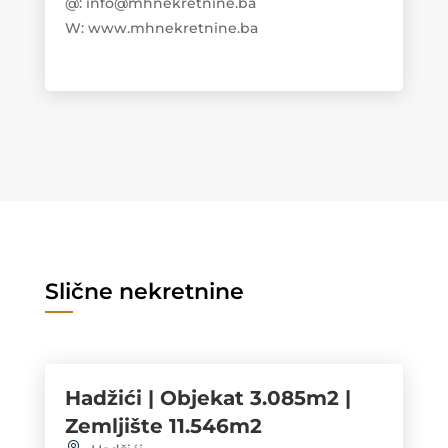
@: info@mhnekretnine.ba
W: www.mhnekretnine.ba
Slične nekretnine
Hadžići | Objekat 3.085m2 |
Zemljište 11.546m2