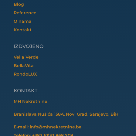
Blog
Reference
O nama
Kontakt
IZDVOJENO
Vella Verde
BellaVita
RondoLUX
KONTAKT
MH Nekretnine
Branislava Nušića 158A, Novi Grad, Sarajevo, BiH
E-mail
: info@mhnekretnine.ba
Telefon
: +387 (0)33 868 709