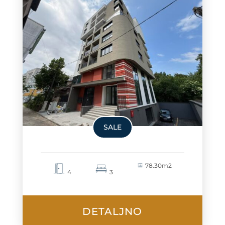
SALE
78.30m2
4
3
DETALJNO