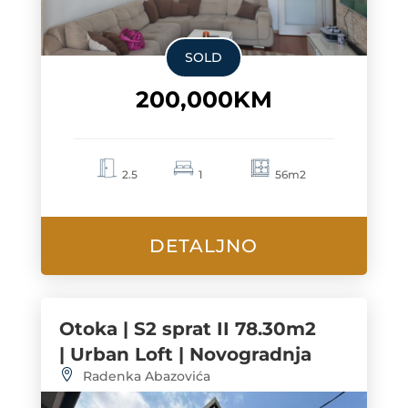
SOLD
200,000KM
2.5
1
56m2
DETALJNO
Otoka | S2 sprat II 78.30m2
| Urban Loft | Novogradnja
Radenka Abazovića