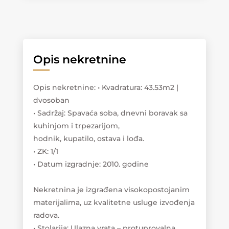
Opis nekretnine
Opis nekretnine
:
• Kvadratura: 43.53m2 |
dvosoban
• Sadržaj: Spavaća soba, dnevni boravak sa
kuhinjom i trpezarijom,
hodnik, kupatilo, ostava i lođa.
• ZK: 1/1
• Datum izgradnje: 2010. godine
Nekretnina je izgrađena visokopostojanim
materijalima, uz kvalitetne usluge izvođenja
radova.
• Stolarija: Ulazna vrata – protuprovalna