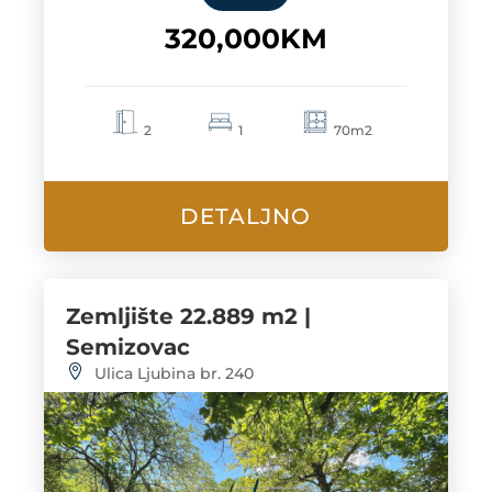
320,000KM
2
1
70m2
DETALJNO
Zemljište 22.889 m2 |
Semizovac
Ulica Ljubina br. 240