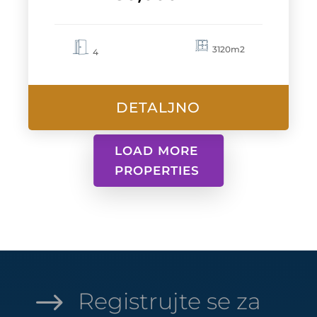
3120m2
4
DETALJNO
LOAD MORE
PROPERTIES
$
Registrujte se za