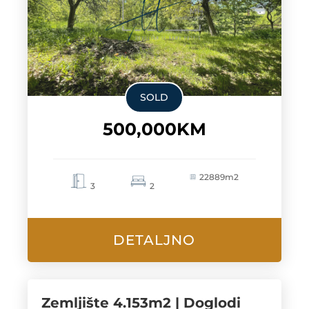
SOLD
500,000KM
22889m2
3
2
DETALJNO
Zemljište 4.153m2 | Doglodi