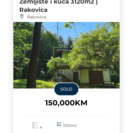
Zemljište i kuća 3120m2 |
Rakovica
Rakovica
SOLD
150,000KM
3120m2
4