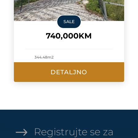
SALE
740,000KM
344.48m2
DETALJNO
$
Registrujte se za