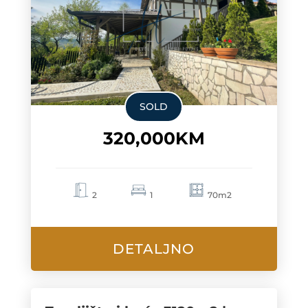
SOLD
320,000KM
2
1
70m2
DETALJNO