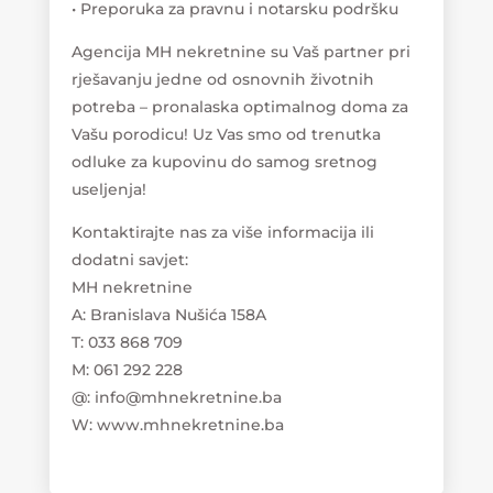
• Preporuka za pravnu i notarsku podršku
Agencija MH nekretnine su Vaš partner pri
rješavanju jedne od osnovnih životnih
potreba – pronalaska optimalnog doma za
Vašu porodicu! Uz Vas smo od trenutka
odluke za kupovinu do samog sretnog
useljenja!
Kontaktirajte nas za više informacija ili
dodatni savjet:
MH nekretnine
A: Branislava Nušića 158A
T: 033 868 709
M: 061 292 228
@: info@mhnekretnine.ba
W: www.mhnekretnine.ba