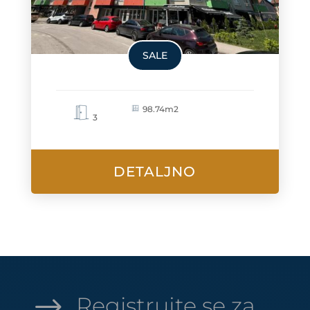
SALE
98.74m2
3
DETALJNO
$
Registrujte se za