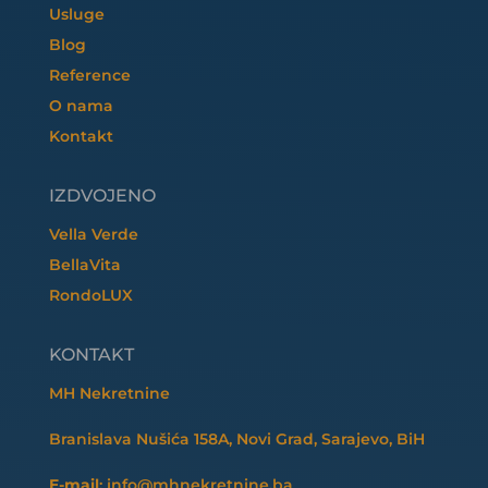
Usluge
Blog
Reference
O nama
Kontakt
IZDVOJENO
Vella Verde
BellaVita
RondoLUX
KONTAKT
MH Nekretnine
Branislava Nušića 158A, Novi Grad, Sarajevo, BiH
E-mail
: info@mhnekretnine.ba