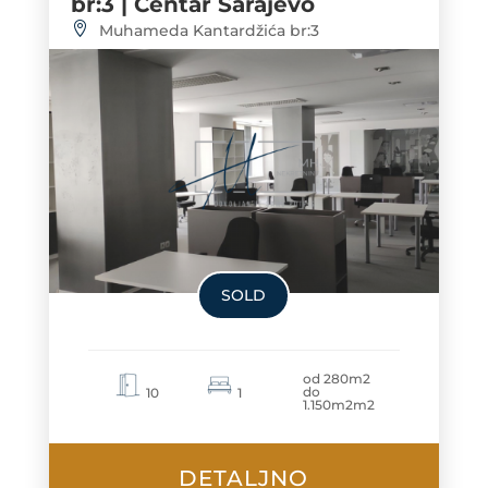
br:3 | Centar Sarajevo
Muhameda Kantardžića br:3
SOLD
od 280m2
do
10
1
1.150m2m2
DETALJNO