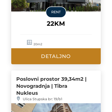
RENT
22KM
20m2
DETALJNO
Poslovni prostor 39,34m2 |
Novogradnja | Tibra
Nukleus
Ulica Stupska br: 19/b1