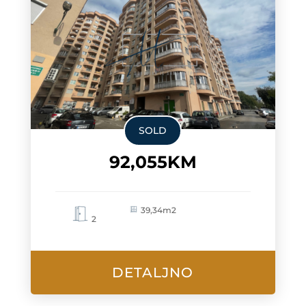
SOLD
92,055KM
39,34m2
2
DETALJNO