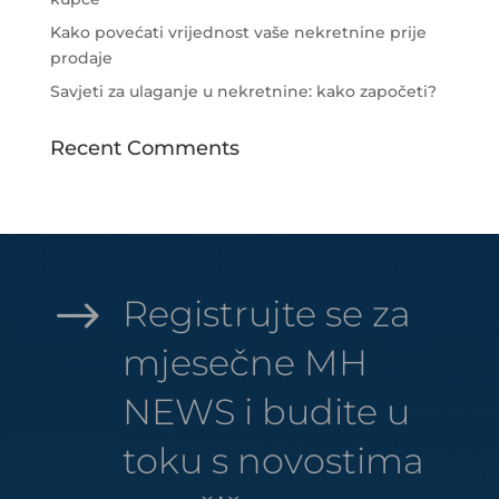
Kako povećati vrijednost vaše nekretnine prije
prodaje
Savjeti za ulaganje u nekretnine: kako započeti?
Recent Comments
$
Registrujte se za
mjesečne MH
NEWS i budite u
toku s novostima