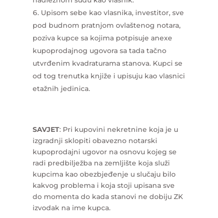
nadležnom sudu kao vlasnik.
Upisom sebe kao vlasnika, investitor, sve
pod budnom pratnjom ovlaštenog notara,
poziva kupce sa kojima potpisuje anexe
kupoprodajnog ugovora sa tada tačno
utvrđenim kvadraturama stanova. Kupci se
od tog trenutka knjiže i upisuju kao vlasnici
etažnih jedinica.
SAVJET
: Pri kupovini nekretnine koja je u
izgradnji sklopiti obavezno notarski
kupoprodajni ugovor na osnovu kojeg se
radi predbilježba na zemljište koja služi
kupcima kao obezbjeđenje u slučaju bilo
kakvog problema i koja stoji upisana sve
do momenta do kada stanovi ne dobiju ZK
izvodak na ime kupca.