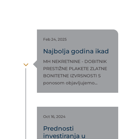
Feb 24, 2025
Najbolja godina ikad
MH NEKRETNINE - DOBITNIK
3
PRESTIŽNE PLAKETE ZLATNE
BONITETNE IZVRSNOSTI S
ponosom objavljujemo...
Oct 16, 2024
Prednosti
investiranja u