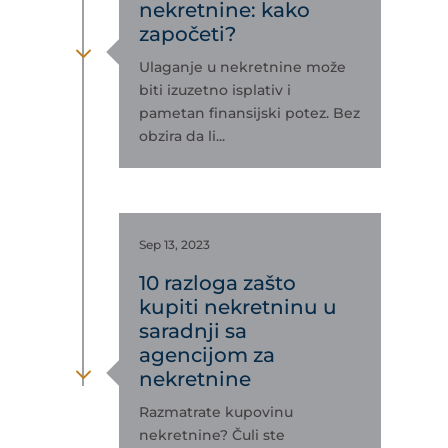
nekretnine: kako
započeti?
3
Ulaganje u nekretnine može
biti izuzetno isplativ i
pametan finansijski potez. Bez
obzira da li...
Sep 13, 2023
10 razloga zašto
kupiti nekretninu u
saradnji sa
agencijom za
3
nekretnine
Razmatrate kupovinu
nekretnine? Čuli ste