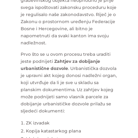
građevinskog objekta neophodno je prije
svega ispoštovati zakonsku proceduru koje
je regulisalo naše zakonodavstvo. Riječ je o
Zakonu o prostornom uređenju Federacije
Bosne i Hercegovine, ali bitno je
napometnuti da svaki kanton ima svoju
nadležnost.
Prvo što se u ovom procesu treba uraditi
jeste podnijeti
Zahtjev za dobijanje
urbanistične dozvole
. Urbanistička dozvola
je upravni akt kojeg donosi nadležni organ,
koji utvrđuje da li je sve u skladu sa
planskim dokumentima. Uz zahtjev kojeg
može podnijeti samo vlasnik parcele za
dobijanje urbanističke dozvole prilažu se
sljedeći dokumenti:
ZK izvadak
Kopija katastarkog plana