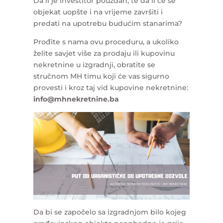
Da li je investitor pouzdan, te da li će se
objekat uopšte i na vrijeme završiti i
predati na upotrebu budućim stanarima?
Prođite s nama ovu proceduru, a ukoliko
želite savjet više za prodaju ili kupovinu
nekretnine u izgradnji, obratite se
stručnom MH timu koji će vas sigurno
provesti i kroz taj vid kupovine nekretnine:
info@mhnekretnine.ba
Da bi se započelo sa izgradnjom bilo kojeg