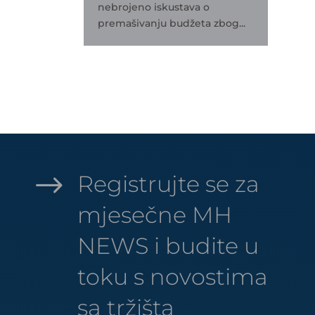
nebrojeno iskustava o
premašivanju budžeta zbog...
$
Registrujte se za
mjesečne MH
NEWS i budite u
toku s novostima
sa tržišta