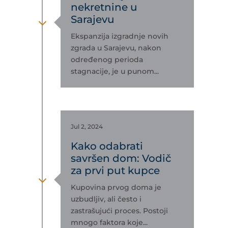
nekretnine u
Sarajevu
3
Ekspanzija izgradnje novih
zgrada u Sarajevu, nakon
određenog perioda
stagnacije, je u punom...
Jul 2, 2024
Kako odabrati
savršen dom: Vodič
za prvi put kupce
3
Kupovina prvog doma je
uzbudljiv, ali često i
zastrašujući proces. Postoji
mnogo faktora koje...