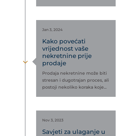
Jan 3, 2024
Kako povećati
vrijednost vaše
nekretnine prije
3
prodaje
Prodaja nekretnine može biti
stresan i dugotrajan proces, ali
postoji nekoliko koraka koje...
Nov 3, 2023
Savjeti za ulaganje u